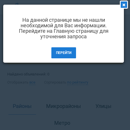
МЕНЮ
На данной странице мы не нашли
Выбрать язык
необходимой для Вас информации.
Аренда
Комната
Перейдите на Главную страницу для
Вход и регистрация
уточнения запроса
Киев
Избранные объявления
ПЕРЕЙТИ
Комментарии к объявления
ФИЛЬТРЫ (1)
Контакты
Найдено объявлений:
0
Как добавить объявление
Отображать
все
Сортировать
по рейтингу
Районы
Микрорайоны
Улицы
Метро