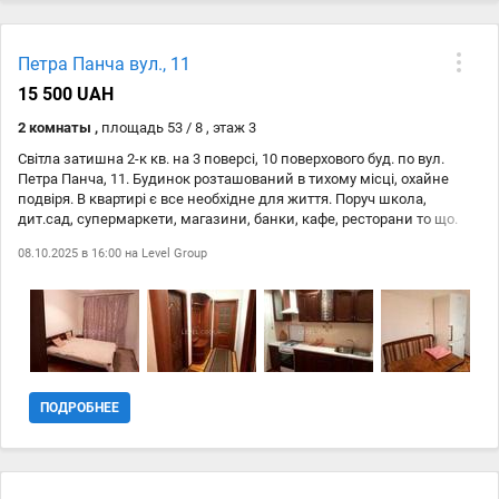
(Макдональдс, KFC, Суші Мафія, Піцерія Мама Мія). Поруч
поліклініка, школи, дитячі садки, стадіон, дитячий та спортивний
майданчики, тренажери у вільному доступі. Гарна транспортна
Петра Панча вул., 11
розвязка. Сусіди тихі та порядні. Кого розглядаємо: порядних
студентів, працюючих хлопців, чоловіків, дівчат та жінок. З
15 500 UAH
тваринами — за домовленістю. Застава — за 1-й та останній місяць
2 комнаты ,
площадь 53 / 8 , этаж 3
проживання..
Світла затишна 2-к кв. на 3 поверсі, 10 поверхового буд. по вул.
Петра Панча, 11. Будинок розташований в тихому місці, охайне
подвіря. В квартирі є все необхідне для життя. Поруч школа,
дит.сад, супермаркети, магазини, банки, кафе, ресторани то що.
Поруч зупинки транспорту. До М. Героїв Дніпра або Мінська 7 хв. на
08.10.2025 в 16:00 на
Level Group
транспрті. Торг.
ПОДРОБНЕЕ