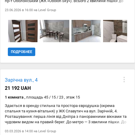
пр-т Оболонський (ЖК «Obolon Sky»). Всього 2 хвилини пішки до
ст.м. «Оболонь». #9889; Енергонезалежність та безпека: У будинку
23.06.2026 в 16:00 на
Level Group
встановлено генератор — під час блекаутів завжди працює ліфт, є
вода та опалення. Закрита територія з охороною та
відеоспостереженням. #128715; #65039; Про квартиру: Сучасне
планування, свіжий ремонт. Повністю укомплектована всіма
необхідними меблями та побутовою технікою для вашого
комфортного проживання. Розвинена інфраструктура: поруч ТРЦ,
супермаркети, набережна та парк.
ПОДРОБНЕЕ
Зарічна вул., 4
21 192 UAH
1 комната ,
площадь 45 / 15 / 23 , этаж 15
Здається в оренду стильна та простора євродушка (окрема
спальня та кухня-вітальня) у ЖК Славутич на вул. Зарічній, 4.
Розташування: перша лінія від Дніпра з панорамними вікнами та
чудовим видом на правий берег. До метро — 3 хвилини пішки. До
центру — 10 хвилин на авто. Повне оснащення: квартира повністю
03.03.2026 в 14:00 на
Level Group
мебльована та укомплектована всією необхідною технікою: