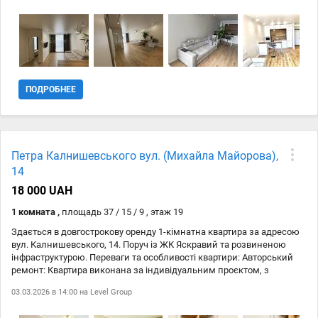
вбудована кухня, духова шафа, посудомийна машина, 2
кондиціонери, бойлер, холодильник та пральна машина. Комфорт:
у квартирі є велике двоспальне ліжко, зручний розкладний диван
та 2 місткі шафи. Інфраструктура: ЖК Славутич — один із
найкращих комплексів. Поруч розташовані ТРЦ Аркадія,
супермаркети Новус, Сільпо, Фора.
ПОДРОБНЕЕ
Петра Калнишевського вул. (Михайла Майорова),
14
18 000 UAH
1 комната ,
площадь 37 / 15 / 9 , этаж 19
Здається в довгострокову оренду 1-кімнатна квартира за адресою
вул. Калнишевського, 14. Поруч із ЖК Яскравий та розвиненою
інфраструктурою. Переваги та особливості квартири: Авторський
ремонт: Квартира виконана за індивідуальним проєктом, з
використанням якісних матеріалів. Меблі виготовлені на
03.03.2026 в 14:00 на
Level Group
замовлення, що робить простір максимально функціональним.
Спальня: Затишна кімната з двоспальним ліжком, великою