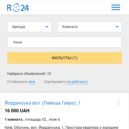
МЕНЮ
Выбрать язык
Аренда
Комната
Вход и регистрация
Киев
Избранные объявления
Комментарии к объявления
ФИЛЬТРЫ (1)
Контакты
Найдено объявлений:
10
Как добавить объявление
Отображать
все
Сортировать
по рейтингу
Йорданська вул. (Лайоша Гавро), 1
16 000 UAH
1 комната ,
площадь 52 , этаж 6
Київ, Оболонь, вул. Йорданська, 1, Простора квартира з хорошим