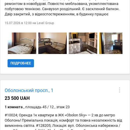
ремонтом в новобудові. Повністю мебльована, укомплектована
побутовою технікою. Санвузол роздільний. Є засклений балкон.
Двір закритий, з відеоспостереженням, в будинку працює
консьєрж.водопостачання є навіть при вимкненнях електроенергії.
15.07.2026 в 12:00 на
Level Group
До ст.м.Почайна 5 хвилин пішки
ПОДРОБНЕЕ
Оболонський просп., 1
23 500 UAH
1 комната ,
площадь 45 / 12 , этаж 23
#10024; Оренда 1к квартири в ЖК «Obolon Sky» — 2 хв до метро
Оболонь! Преміальна локація, комфорт та повна незалежність від
вимкнень світла. #128205; Локація: вул. Оболонська набережна /