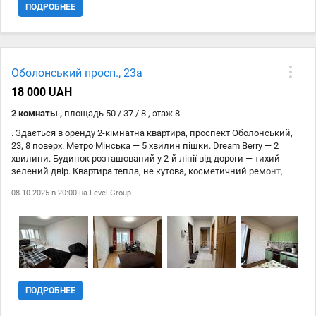
ПОДРОБНЕЕ
Оболонський просп., 23а
18 000 UAH
2 комнаты ,
площадь 50 / 37 / 8 , этаж 8
. Здається в оренду 2-кімнатна квартира, проспект Оболонський,
23, 8 поверх. Метро Мінська — 5 хвилин пішки. Dream Berry — 2
хвилини. Будинок розташований у 2-й лінії від дороги — тихий
зелений двір. Квартира тепла, не кутова, косметичний ремонт,
утеплений балкон. Кімнати та санвузол роздільні. Чистий підїзд з
08.10.2025 в 20:00 на
Level Group
домофоном, є місце для паркування авто. У квартирі є все
необхідне для комфортного проживання. У великій кімнаті:
розкладний диван-ліжко, велика радянська шафа-стінка (стоїть
збоку, на фото не видно), кондиціонер. У маленькій кімнаті: нове
велике двоспальне ліжко, шафа. У коридорі: шафа для верхнього
одягу. На кухні: новий великий холодильник, електроплита,
мікрохвильова піч, електрочайник. Ванна кімната: пральна
машина, ванна, умивальник. Інфраструктура: Метро, торгові центри
ПОДРОБНЕЕ
Dream Berry та Yellow, Smart Plaza, супермаркети (Сільпо, АТБ, Варус,
Екомаркет), продуктовий ринок, банки, аптеки, кафе та ресторани