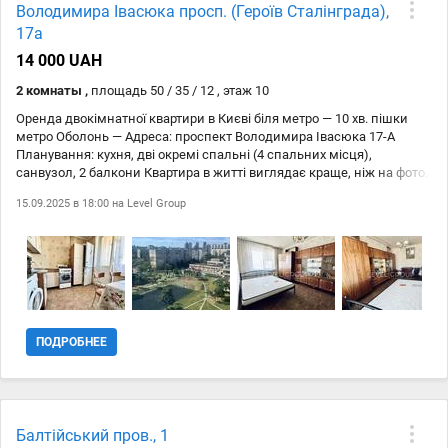
Володимира Івасюка просп. (Героїв Сталінграда),
17а
14 000 UAH
2 комнаты ,
площадь 50 / 35 / 12 , этаж 10
Оренда двокімнатної квартири в Києві біля метро — 10 хв. пішки
метро Оболонь — Адреса: проспект Володимира Івасюка 17-А
Планування: кухня, дві окремі спальні (4 спальних місця),
санвузол, 2 балкони Квартира в житті виглядає краще, ніж на фото.
Чиста і затишна. Є необхідна техніка та меблі для комфортного
15.09.2025 в 18:00 на
Level Group
проживання 4 осіб: нове двоспальне ліжко з новим ортопедичним
матрацом та 2 односпальних ліжка, шафи, пральна машина,
духовка, плита, холодильник, пилосос Переваги
місцерозташування будинку: — Станція МЕТРО Оболонь (800м) —
Поруч Торгово-розважальний центр «DREAM yellow» з кінотеатром
— в межах 150-350м: Сільпо, Нова Пошта #39, аптеки, школи,
дитсадок, Ощадбанк, McDonalds, Dominos Pizza — в межах 350-500м:
Фора, Еко-лавка, ПриватБанк, медичний центр «Добробут»,
ПОДРОБНЕЕ
ресторани Чорноморка та Egersund Seafood — Родзинкою
Оболонського району є Оболонська НАБЕРЕЖНА (5 хв. від будинку),
яка має: прогулянкову алею, зони відпочинку, ресторани, кальян-
бари, пляж Дніпра, спортивні та дитячі майданчики, парк Наталка,
Пішохідний міст-хвиля — Центр Оболоні - топ локація Києва
Балтійський пров., 1