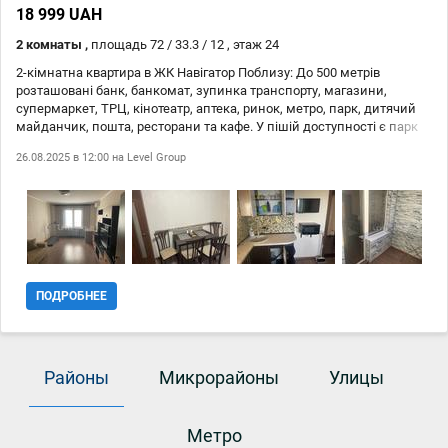
18 999 UAH
2 комнаты ,
площадь 72 / 33.3 / 12 , этаж 24
2-кімнатна квартира в ЖК Навігатор Поблизу: До 500 метрів
розташовані банк, банкомат, зупинка транспорту, магазини,
супермаркет, ТРЦ, кінотеатр, аптека, ринок, метро, парк, дитячий
майданчик, пошта, ресторани та кафе. У пішій доступності є парк
(до 1 км.). Зручності та переваги: Побутова техніка: Квартира
26.08.2025 в 12:00 на
Level Group
повністю укомплектована необхідною технікою, включаючи
електрочайник, холодильник, варильну панель, мікрохвильову піч,
духову шафу та пральну машину. Комфорт: У квартирі є балкон або
лоджія, а в будинку — консьєрж, ліфт (включно з вантажним),
пожежна сигналізація та меблі на кухні. Санвузол обладнано
душовою кабіною. Комунікації: Доступні всі централізовані
комунікації: асфальтована дорога, центральна каналізація,
електрика, вивіз відходів та центральний водопровід.
ПОДРОБНЕЕ
Мультимедіа: Підключено Wi-Fi.
Районы
Микрорайоны
Улицы
Метро