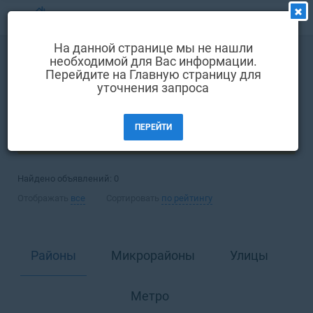
МЕНЮ
На данной странице мы не нашли
Выбрать язык
необходимой для Вас информации.
Аренда
Комната
Перейдите на Главную страницу для
Вход и регистрация
уточнения запроса
Киев
Избранные объявления
ПЕРЕЙТИ
Комментарии к объявления
ФИЛЬТРЫ (1)
Контакты
Найдено объявлений:
0
Как добавить объявление
Отображать
все
Сортировать
по рейтингу
Районы
Микрорайоны
Улицы
Метро