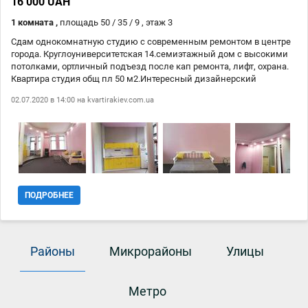
16 000 UAH
1 комната ,
площадь 50 / 35 / 9 , этаж 3
Сдам однокомнатную студию с современным ремонтом в центре
города. Круглоуниверситетская 14.семиэтажный дом с высокими
потолками, ортличный подъезд после кап ремонта, лифт, охрана.
Квартира студия общ пл 50 м2.Интересный дизайнерский
ремонт.есть вся мебель и техника, окна на улицу Банковая. Удобно
02.07.2020 в 14:00 на
kvartirakiev.com.ua
для проживания одного человека или пары , без детей и без
животных. Субаренду НЕ предлогать.
ПОДРОБНЕЕ
Районы
Микрорайоны
Улицы
Метро