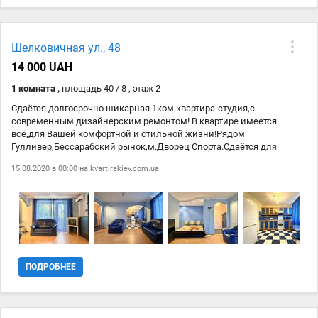
Шелковичная ул., 48
14 000 UAH
1 комната ,
площадь 40 / 8 , этаж 2
Сдаётся долгосрочно шикарная 1ком.квартира-студия,с
современным дизайнерским ремонтом! В квартире имеется
всё,для Вашей комфортной и стильной жизни!Рядом
Гулливер,Бессарабский рынок,м.Дворец Спорта.Сдаётся для
успешных людей! Перв-посл месяц+коммун.+50%
15.08.2020 в 00:00 на
kvartirakiev.com.ua
агентству.Звоните!
ПОДРОБНЕЕ