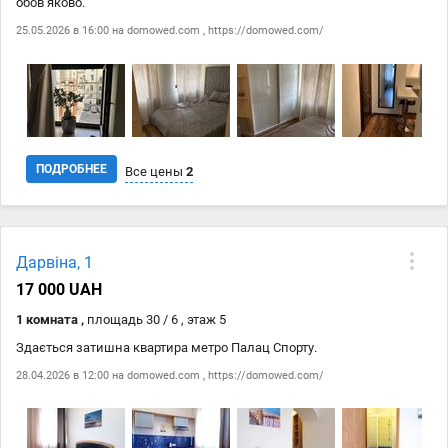
обов‘яково.
25.05.2026 в 16:00 на
domowed.com
,
https://domowed.com/
ПОДРОБНЕЕ
Все цены
2
Дата
Источник
Цена
Дарвіна, 1
25.05
domowed.com
16 000 ₴
17 000 UAH
25.05
https://domowed.com/
16 000 ₴
1 комната ,
площадь 30 / 6 , этаж 5
Здається затишна квартира метро Палац Спорту.
28.04.2026 в 12:00 на
domowed.com
,
https://domowed.com/