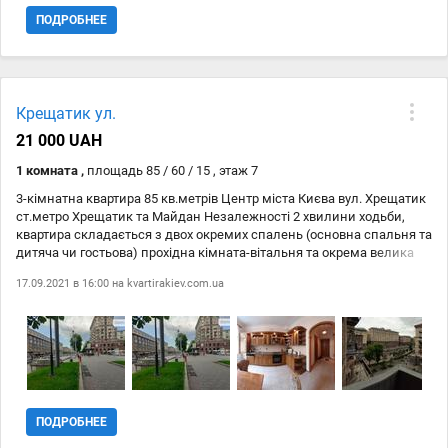
телевізор, супутникове ТБ Комфорт: кондиціонер, балкон, ванна,
ПОДРОБНЕЕ
душова кабіна, сигналізація, гардероб, паркувальне місце Домашні
улюбленці Так, котик Так, інша тваринка Так, маленький песик (до
10 кг) Інфраструктура У пішій доступності (до 500 м): банк та
банкомати, кінотеатр, аптеки, лікарня, ринок, метро, парк,
супермаркети, ТРЦ, кафе й ресторани, школи, дитячі садочки,
Крещатик ул.
зупинки транспорту та інші важливі обєкти. Додатково Підходить
для іноземців та сімей із дітьми.
21 000 UAH
1 комната ,
площадь 85 / 60 / 15 , этаж 7
3-кімнатна квартира 85 кв.метрів Центр міста Києва вул. Хрещатик
ст.метро Хрещатик та Майдан Незалежності 2 хвилини ходьби,
квартира складається з двох окремих спалень (основна спальня та
дитяча чи гостьова) прохідна кімната-вітальня та окрема велика
кухня, санвузол з ванною. В будинку ліфт, консєрж, з балкону
17.09.2021 в 16:00 на
kvartirakiev.com.ua
видно вулицю Хрещатик, в квартирі тихо. Поруч вся інфраструктура
магазини, бутіки, ресторани, Бесарабський ринок, супермаркет
Billa, торгово- розважальні центри ЦУМ та ТРЦ Gulliver.
ПОДРОБНЕЕ