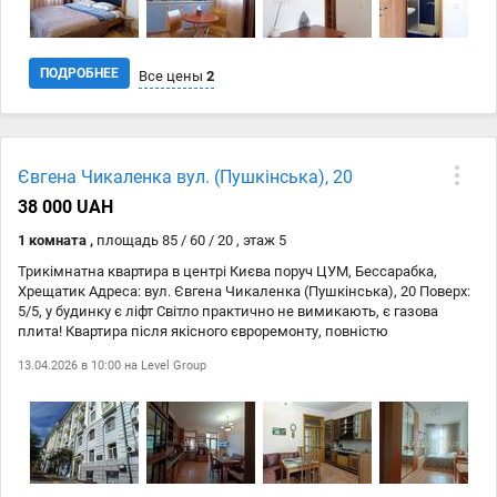
ПОДРОБНЕЕ
Все цены
2
Дата
Источник
Цена
Євгена Чикаленка вул. (Пушкінська), 20
28.04
domowed.com
17 000 ₴
38 000 UAH
28.04
https://domowed.com/
17 000 ₴
1 комната ,
площадь 85 / 60 / 20 , этаж 5
Трикімнатна квартира в центрі Києва поруч ЦУМ, Бессарабка,
Хрещатик Адреса: вул. Євгена Чикаленка (Пушкінська), 20 Поверх:
5/5, у будинку є ліфт Світло практично не вимикають, є газова
плита! Квартира після якісного євроремонту, повністю
умебльована та укомплектована всім необхідним для комфортного
13.04.2026 в 10:00 на
Level Group
проживання. Є посуд, постільна білизна й побутові дрібниці —
можна заїжджати одразу. Основні характеристики Тип будинку:
дореволюційний (до 1917 р.), цегляний Планування: роздільне
Санвузол: суміжний Опалення: централізоване Оснащення
Побутова техніка: кавомашина, посудомийна машина,
холодильник, мікрохвильова піч, мультиварка, духова шафа, газова
плита, пральна машина, пилосос, фен, праска Мультимедіа: Wi-Fi,