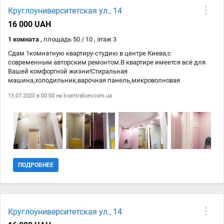
Круглоуниверситетская ул., 14
16 000 UAH
1 комната ,
площадь 50 / 10 , этаж 3
Сдам 1комнатную квартиру-студию в центре Киева,с
современным авторским ремонтом.В квартире имеется всё для
Вашей комфортной жизни!Стиральная
машина,холодильник,варочная панель,микроволновая
печь,мультиварка,духовой
13.07.2020 в 00:00 на
kvartirakiev.com.ua
шкаф,плита,пылесос,электрочайник.фен,утюг.Панорамные окна
выходят на ул.Банковая.Первый-последний
месяц+коммунальные+50% агенству.Звоните!
ПОДРОБНЕЕ
Круглоуниверситетская ул., 14