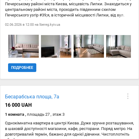
Печерському районі міста Києва, місцевість Липки. Знаходиться у
центральному районі міста, проходить південним схилом
Печерського узгір #39;я, в історичній місцевості Липки, від вул.
Хрещатик до вул.. Шовковичної. Прямо на вулиці та в сусідніх
02.06.2026 в 12:00 на
lbereg.kyiv.ua
будівлях продуктові магазини, супермаркети, аптеки та відділення
банків. Усього 10 хвилин пішки до Маріїнського парку або
легендарних вуличок Старого Києва. Метро Хрещатик за пару
хвилин пішки. Квартира з високоякісним оздобленням з
екологічних матеріалів, стильні меблі та повний набір побутової
техніки. Загалтна площа 70 кв. м. спальня, вітальня їдальня,
балкон. Тихе зручне місце у самому серці столиці. Перегляд за
домовленність...
ПОДРОБНЕЕ
Бесарабська площа, 7а
16 000 UAH
1 комната ,
площадь 27 , этаж 3
Однокімнатна квартира в центрі Києва. Дуже зручне розташування,
в шаховій доступності магазини, кафе, ресторани. Поряд метро. На
довготривалий термін, бажано для однієї дівчини. Чистоплотніть