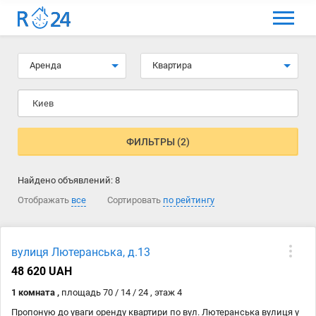
МЕНЮ
Выбрать язык
Аренда
Квартира
Вход и регистрация
Киев
Избранные объявления
Комментарии к объявления
ФИЛЬТРЫ (2)
Контакты
Найдено объявлений:
8
Как добавить объявление
Отображать
все
Сортировать
по рейтингу
вулиця Лютеранська, д.13
48 620 UAH
1 комната ,
площадь 70 / 14 / 24 , этаж 4
Пропоную до уваги оренду квартири по вул. Лютеранська вулиця у