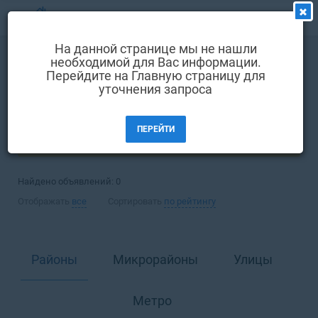
МЕНЮ
На данной странице мы не нашли
Выбрать язык
необходимой для Вас информации.
Аренда
Офис
Перейдите на Главную страницу для
Вход и регистрация
уточнения запроса
Киев
Избранные объявления
ПЕРЕЙТИ
Комментарии к объявления
ФИЛЬТРЫ (1)
Контакты
Найдено объявлений:
0
Как добавить объявление
Отображать
все
Сортировать
по рейтингу
Районы
Микрорайоны
Улицы
Метро