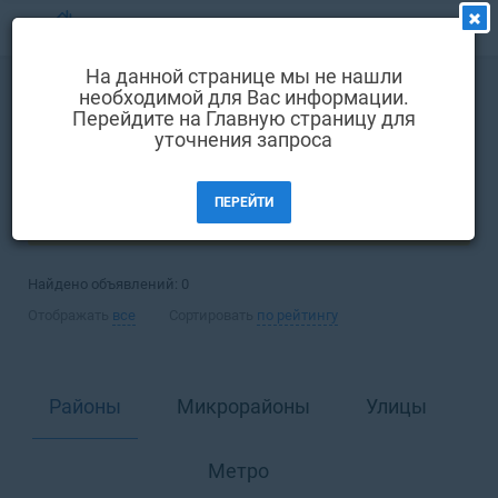
МЕНЮ
На данной странице мы не нашли
Выбрать язык
необходимой для Вас информации.
Аренда
Офис
Перейдите на Главную страницу для
Вход и регистрация
уточнения запроса
Киев
Избранные объявления
ПЕРЕЙТИ
Комментарии к объявления
ФИЛЬТРЫ (1)
Контакты
Найдено объявлений:
0
Как добавить объявление
Отображать
все
Сортировать
по рейтингу
Районы
Микрорайоны
Улицы
Метро