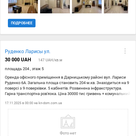
хвилин ходьби.
ПОДРОБНЕЕ
Руденко Ларисы ул.
30 000 UAH
147 UAH/кв.м
площадь 204 , этаж 5
Оренда офісного приміщення в Дарницькому районі вул. Лариси
Руденко 6А. Загальна площа становить 204 м.кв. Знаходиться на 9
поверсі з 9 поверхівки. 5 кабінетів. Розвинена інфракструктура.
Гарна транспортна ров'язка. Ціна 30000 тис гривень + комунальний
платіж. КОД 1418238
17.11.2025 в 00:00 на
kn-dom.com.ua
Фото нет