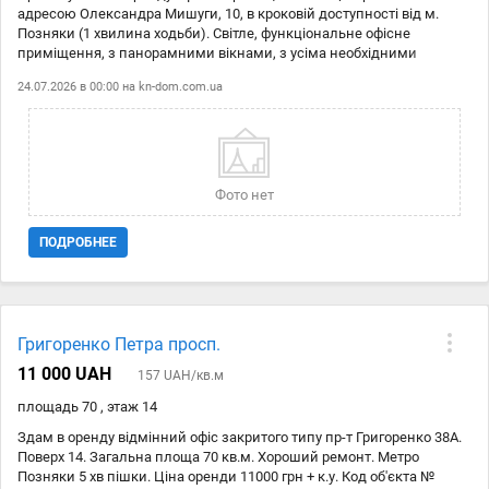
адресою Олександра Мишуги, 10, в кроковій доступності від м.
Позняки (1 хвилина ходьби). Світле, функціональне офісне
приміщення, з панорамними вікнами, з усіма необхідними
меблями, під будь-який вид діяльності. Санвузол окремо.
24.07.2026 в 00:00 на
kn-dom.com.ua
Цілодобова охорона. Відмінна інфраструктура: поруч торгові центри,
банки, кафе, ресторани, ТЦ Піраміда, підземний паркінг, поряд з
бізнес-центром безкоштовна парковка.
Фото нет
ПОДРОБНЕЕ
Григоренко Петра просп.
11 000 UAH
157 UAH/кв.м
площадь 70 , этаж 14
Здам в оренду відмінний офіс закритого типу пр-т Григоренко 38А.
Поверх 14. Загальна площа 70 кв.м. Хороший ремонт. Метро
Позняки 5 хв пішки. Ціна оренди 11000 грн + к.у. Код об'єкта №