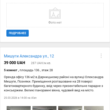
Фото нет
ПОДРОБНЕЕ
Мишуги Александра ул., 12
39 000 UAH
287 UAH/м.кв.
5 комнат ,
площадь 136 , этаж 28
Оренда офісу 136 м2 в Дарницькому районі на вулиці Олександра
Мишуги, Позняки. Приміщення розташоване на 28 поверсі
багатоквартирного будинку, вхід через презентабельне парадне з
консьєржем. Великі панорамні вікна, чудовий вид на місто.
Планування - open space, 4 кабінети, мебльована кухня, санвузол.
25.03.2026 в 14:00 на
Alan
Виконано дорогий ремонт. Приміщення оснащене системою
кондиціювання, охоронною та пожежною сигналізацією.
Проведено високошвидкісний інтернет. До метро "Позняки" 200