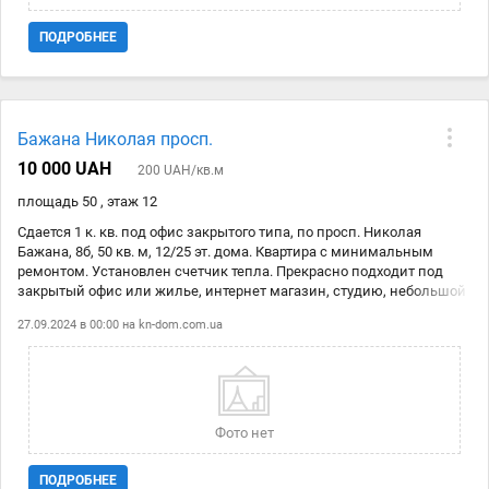
ПОДРОБНЕЕ
Бажана Николая просп.
10 000 UAH
200 UAH/кв.м
площадь 50 , этаж 12
Сдается 1 к. кв. под офис закрытого типа, по просп. Николая
Бажана, 8б, 50 кв. м, 12/25 эт. дома. Квартира с минимальным
ремонтом. Установлен счетчик тепла. Прекрасно подходит под
закрытый офис или жилье, интернет магазин, студию, небольшой
склад и т. д. Вокруг дома закрытая территория, стоянка,
27.09.2024 в 00:00 на
kn-dom.com.ua
подземные паркинги, видеонаблюдение, охрана. Прекрасная
инфраструктура и транспортная развязка, до ст. м. Осокорки 5-7
мин. ходьбы. Стоимость 10 000 грн. Код объекта № 1414425.
Фото нет
ПОДРОБНЕЕ