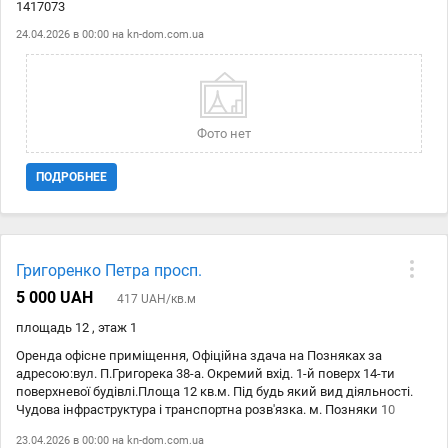
1417073
24.04.2026 в 00:00 на
kn-dom.com.ua
Фото нет
ПОДРОБНЕЕ
Григоренко Петра просп.
5 000 UAH
417 UAH/кв.м
площадь 12 , этаж 1
Оренда офісне приміщення, Офіційна здача на Позняках за
адресою:вул. П.Григорека 38-а. Окремий вхід. 1-й поверх 14-ти
поверхневої будівлі.Площа 12 кв.м. Під будь який вид діяльності.
Чудова інфраструктура і транспортна розв'язка. м. Позняки 10
хв.пішки. вартість оренди 5000 грн + комунальні послуги. КОД
23.04.2026 в 00:00 на
kn-dom.com.ua
1419226