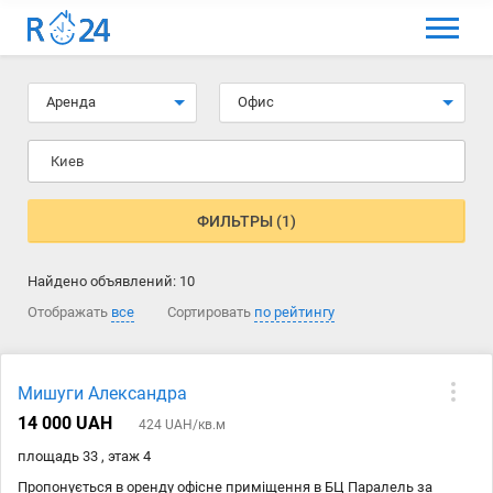
МЕНЮ
Выбрать язык
Аренда
Офис
Вход и регистрация
Киев
Избранные объявления
Комментарии к объявления
ФИЛЬТРЫ (1)
Контакты
Найдено объявлений:
10
Как добавить объявление
Отображать
все
Сортировать
по рейтингу
Мишуги Александра
14 000 UAH
424 UAH/кв.м
площадь 33 , этаж 4
Пропонується в оренду офісне приміщення в БЦ Паралель за