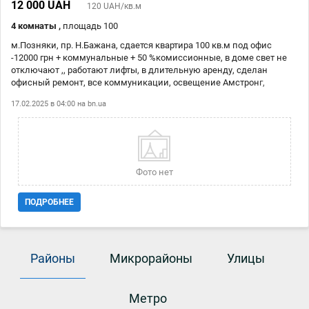
12 000 UAH
120 UAH/кв.м
4 комнаты ,
площадь 100
м.Позняки, пр. Н.Бажана, сдается квартира 100 кв.м под офис
-12000 грн + коммунальные + 50 %комиссионные, в доме свет не
отключают ,, работают лифты, в длительную аренду, сделан
офисный ремонт, все коммуникации, освещение Амстронг,
интернет,счетчики на свет,.воду,жалюзи, мини-кухня, на полу
17.02.2025 в 04:00 на
bn.ua
ламинат, ковровые покрытия, 4 кабинета, 2лоджии, стеклопакеты,
вся инфраструктура, остановки общественого транспорта,
м.Позняки и Осокорки в пешей доступности, супермаркеты и ТЦ
Ривер Молл, Алладин,Пирамида. Аркадия ,Днеп | Эксклюзивный
договор.
Фото нет
ПОДРОБНЕЕ
Районы
Микрорайоны
Улицы
Метро