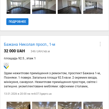
метрів. Додатково сплачуються комунальні платежі. Офіс частково
мебльований.
ПОДРОБНЕЕ
Бажана Николая просп., 1-м
32 000 UAH
346 UAH/кв.м
площадь 92.5 , этаж 1
Здам нежитлове приміщення з ремонтом, проспект Бажана 1-м,
Позняки. 1 поверх. Загальна площа 92.5 кв.м. 2 окремих входа,
мінікухня, санвузол. Нежитлове приміщення просторе, світле і
затишне. укомплектоване меблями: офісними столами,
стільцями, шафою та побутовою технікою: 2 кондиціонерами,
13.01.2026 в 20:00 на
revk37.ligapro.ua
холодильником. 3 фазний живлення, опалення електричне.
Встановлена сигналізація, Підключен Інтернет. Є місця для
паркування авто. Можливо використання під різні види діяльності.
Відмінна інфраструктура. метро Позняки, метро Харківська 10