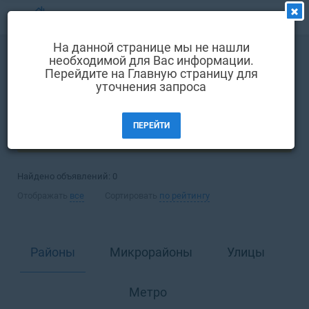
МЕНЮ
На данной странице мы не нашли
Выбрать язык
необходимой для Вас информации.
Аренда
Офис
Перейдите на Главную страницу для
Вход и регистрация
уточнения запроса
Киев
Избранные объявления
ПЕРЕЙТИ
Комментарии к объявления
ФИЛЬТРЫ
Контакты
Найдено объявлений:
0
Как добавить объявление
Отображать
все
Сортировать
по рейтингу
Районы
Микрорайоны
Улицы
Метро