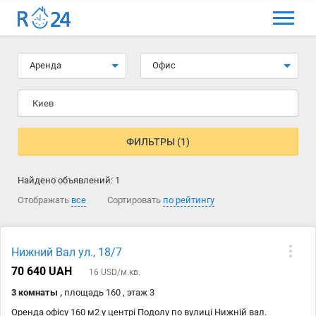
МЕНЮ
Выбрать язык
Аренда
Офис
Вход и регистрация
Киев
Избранные объявления
Комментарии к объявления
ФИЛЬТРЫ (1)
Контакты
Найдено объявлений:
1
Как добавить объявление
Отображать
все
Сортировать
по рейтингу
Нижний Вал ул., 18/7
70 640 UAH
16 USD/м.кв.
3 комнаты ,
площадь 160 , этаж 3
Оренда офісу 160 м2 у центрі Подолу по вулиці Нижній вал.