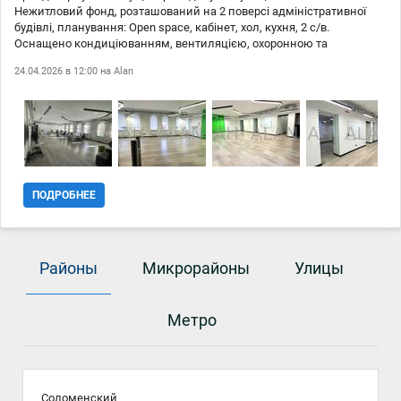
Нежитловий фонд, розташований на 2 поверсі адміністративної
будівлі, планування: Open space, кабінет, хол, кухня, 2 с/в.
Оснащено кондиціюванням, вентиляцією, охоронною та
пожежною сигналізаціями, СКД, електрогенератор. Додатково
24.04.2026 в 12:00 на
Alan
сплачуються комунальні платежі. Офіс здається без меблів.
Наявність автономного живлення, Старлінк.
ПОДРОБНЕЕ
Районы
Микрорайоны
Улицы
Метро
Соломенский