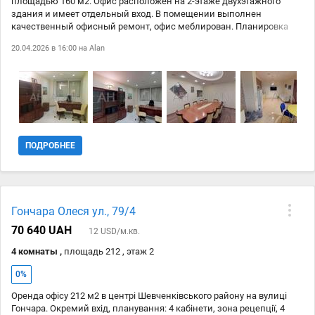
площадью 160 м2. Офис расположен на 2-этаже двухэтажного
здания и имеет отдельный вход. В помещении выполнен
качественный офисный ремонт, офис меблирован. Планировка
кабинетная (2 кабинета, переговорная, зона рецепции), кухня, с/у.
20.04.2026 в 16:00 на
Alan
Помещение оборудовано пожарной и охранной системами
безопасности, центральной системой вентиляции. Цена аренды
указана с учетом НДС. Дополнительно оплачиваются
коммунальные услуги.
ПОДРОБНЕЕ
Гончара Олеся ул., 79/4
70 640 UAH
12 USD/м.кв.
4 комнаты ,
площадь 212 , этаж 2
0%
Оренда офісу 212 м2 в центрі Шевченківського району на вулиці
Гончара. Окремий вхід, планування: 4 кабінети, зона рецепції, 4