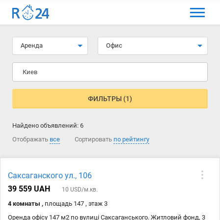
МЕНЮ
Выбрать язык
Аренда
Офис
Вход и регистрация
Киев
Избранные объявления
Комментарии к объявления
ФИЛЬТРЫ (1)
Контакты
Найдено объявлений:
6
Как добавить объявление
Отображать
все
Сортировать
по рейтингу
Саксаганского ул., 106
39 559 UAH
10 USD/м.кв.
4 комнаты ,
площадь 147 , этаж 3
Оренда офісу 147 м2 по вулиці Саксаганського. Житловий фонд, 3