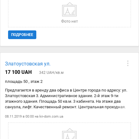
инфраструктура и транспортная развязка. Метро "Университет",
"Вокзальная" в пешей доступности. Цена аренды: 18800 гнр.+ ком.
Код объекта 1417220.
Фото нет
ПОДРОБНЕЕ
Златоустовская ул.
17 100 UAH
342 UAH/кв.м
площадь 50 , этаж 2
Предлагается в аренду два офиса в Центре города по адресу: ул.
Златоустовская 3. Административное здание. 2-й этаж 9-ти
этажного здания. Площадь 50 кв.м. 3 кабинета. На этаже два
санузла, лифт. Качественный ремонт. Центральная проходная.
Помещение с ремонтом. В здании на первом этаже имеется
08.11.2019 в 00:00 на
kn-dom.com.ua
корпоративное кафе. Цена аренды обоих помещений 342 грн./м.к.
с НДС + стоимость коммунальных платежей (вода, свет). Отличная
инфраструктура и транспортная развязка. Метро "Университет",
"Вокзальная" в пешей доступности. Цена аренды: 17100 гнр.+ ком.