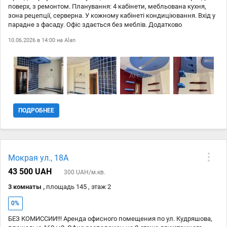
поверх, з ремонтом. Планування: 4 кабінети, мебльована кухня,
зона рецепції, серверна. У кожному кабінеті кондиціювання. Вхід у
парадне з фасаду. Офіс здається без меблів. Додатково
сплачуються комунальні послуги
10.06.2026 в 14:00 на
Alan
ПОДРОБНЕЕ
Мокрая ул., 18А
43 500 UAH
300 UAH/м.кв.
3 комнаты ,
площадь 145 , этаж 2
0%
БЕЗ КОМИССИИ!!! Аренда офисного помещения по ул. Кудряшова,