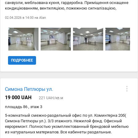
санвузли, мебльована кухня, гардеробна. Приміщення оснащене
кондиціюванням, вентиляцією, пожежною сигналізацією,
комп'ютерним розведенням. Новий ремонт, вхід з фасаду будівлі.
02.04.2026 в 14:00 на
Alan
Додаткові комунальні платежі. Можливо встановлення генератора.
ПОДРОБНЕЕ
Симона Петлюры ул.
19 000 UAH
221 UAH/кв.м
площадь 86 , этаж 3
5-комнатный смежно-раздельный офис по ул. Коминтерна 20б(
Симона Петлюры ул.). 3/3 этажного. Нежилой фонд. Офисный
евроремонт. Полностью укомплектованный брендовой мебелью
из натуральных материалов. Все кабинеты раздельные.
Металлопластиковые окна. Отличное местоположение до метро