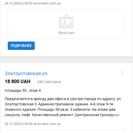
30.10.2024 в 00:00 на
kn-dom.com.ua
Вокзальная 5 минут пешком.Цена аренды: 19 000 грн Код объекта:
141679
Фото нет
ПОДРОБНЕЕ
Златоустовская ул.
18 800 UAH
342 UAH/кв.м
площадь 55 , этаж 4
Предлагается в аренду два офиса в Центре города по адресу: ул.
Златоустовская 3. Административное здание. 4-й этаж 9-ти
этажного здания. Площадь 50 кв.м. 3 кабинета. На этаже два
санузла, лифт. Качественный ремонт. Центральная проходная.
Помещение с ремонтом. В здании на первом этаже имеется
20.12.2023 в 00:00 на
kn-dom.com.ua
корпоративное кафе. Цена аренды обоих помещений 342 грн./м.к.
с НДС + стоимость коммунальных платежей (вода, свет). Отличная