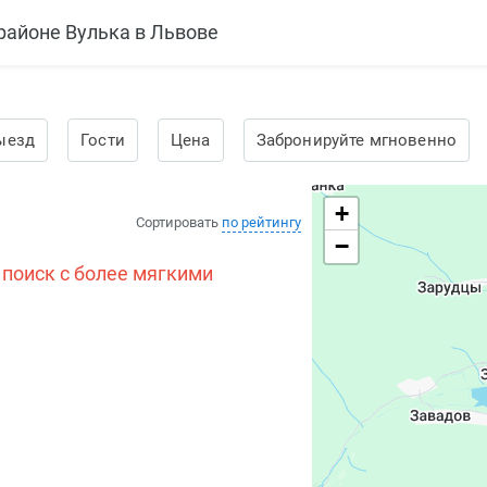
районе Вулька в Львове
ыезд
Гости
Цена
Забронируйте мгновенно
+
Сортировать
по рейтингу
−
 поиск с более мягкими