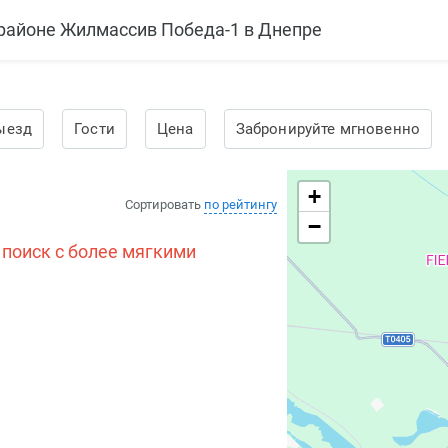
орайоне Жилмассив Победа-1 в Днепре
ыезд
Гости
Цена
Забронируйте мгновенно
+
Сортировать
по рейтингу
−
 поиск с более мягкими