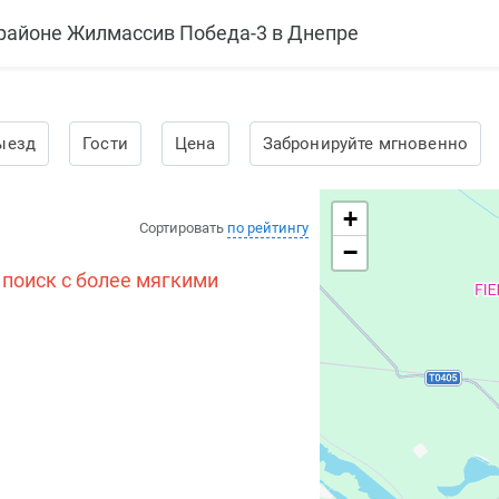
орайоне Жилмассив Победа-3 в Днепре
ыезд
Гости
Цена
Забронируйте мгновенно
+
Сортировать
по рейтингу
−
 поиск с более мягкими