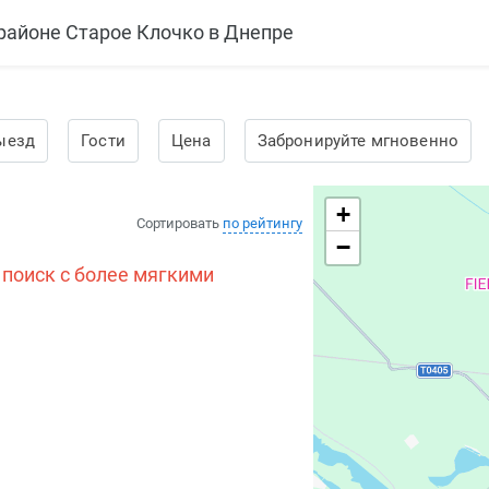
районе Старое Клочко в Днепре
ыезд
Гости
Цена
Забронируйте мгновенно
+
Сортировать
по рейтингу
−
 поиск с более мягкими