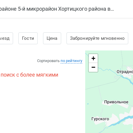
Снять квартиру посуточно в микрорайоне 5-й микрорайон Хортицкого района в Запорожье
ыезд
Гости
Цена
Забронируйте мгновенно
+
Сортировать
по рейтингу
−
 поиск с более мягкими