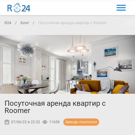
МЕНЮ
R24
/
Блог
/
Посуточная аренда квартир с Roomer
ВЫБРАТЬ ЯЗЫК
ВХОД И РЕГИСТРАЦИЯ
ИЗБРАННЫЕ ОБЪЯВЛЕНИЯ
КОММЕНТАРИИ К ОБЪЯВЛЕНИЯ
КОНТАКТЫ
КАК ДОБАВИТЬ ОБЪЯВЛЕНИЕ
Посуточная аренда квартир с
Roomer
07/06/22 в 22:32
11658
Аренда посуточно