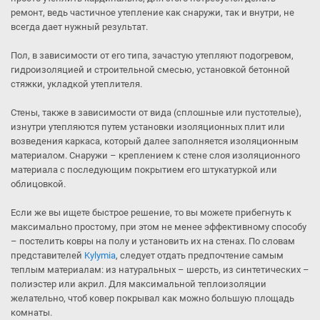
ремонт, ведь частичное утепление как снаружи, так и внутри, не
всегда дает нужный результат.
Пол, в зависимости от его типа, зачастую утепляют подогревом,
гидроизоляцией и строительной смесью, установкой бетонной
стяжки, укладкой утеплителя.
Стены, также в зависимости от вида (сплошные или пустотелые),
изнутри утепляются путем установки изоляционных плит или
возведения каркаса, который далее заполняется изоляционным
материалом. Снаружи – креплением к стене слоя изоляционного
материала с последующим покрытием его штукатуркой или
облицовкой.
Если же вы ищете быстрое решение, то вы можете прибегнуть к
максимально простому, при этом не менее эффективному способу
– постелить ковры на полу и установить их на стенах. По словам
представителей
Kylymia
, следует отдать предпочтение самым
теплым материалам: из натуральных – шерсть, из синтетических –
полиэстер или акрил. Для максимальной теплоизоляции
желательно, чтоб ковер покрывал как можно большую площадь
комнаты.