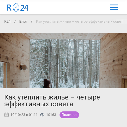
МЕНЮ
R24
/
Блог
/
Как утеплить жилье – четыре эффективных совета
ВЫБРАТЬ ЯЗЫК
ВХОД И РЕГИСТРАЦИЯ
ИЗБРАННЫЕ ОБЪЯВЛЕНИЯ
КОММЕНТАРИИ К ОБЪЯВЛЕНИЯ
КОНТАКТЫ
КАК ДОБАВИТЬ ОБЪЯВЛЕНИЕ
Как утеплить жилье – четыре
эффективных совета
10/10/23 в 01:11
10163
Полезное