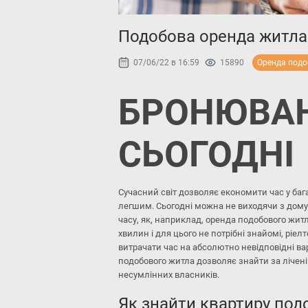
Подобова оренда житла 
07/06/22 в 16:59
15890
Оренда под
БРОНЮВА
СЬОГОДНІ
Сучасний світ дозволяє економити час у баг
легшим. Сьогодні можна не виходячи з дому 
часу, як, наприклад, оренда подобового жит
хвилин і для цього не потрібні знайомі, ріелт
витрачати час на абсолютно невідповідні ва
подобового житла дозволяє знайти за лічені
несумлінних власників.
Як знайти квартиру под