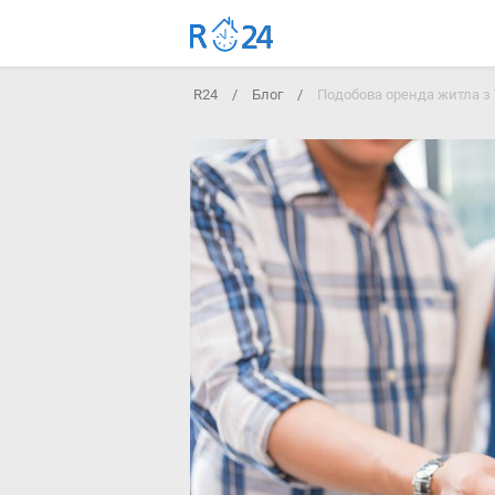
R24
/
Блог
/
Подобова оренда житла з 