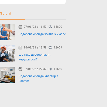
П статті
07/06/22 в 16:59
15890
Подобова оренда житла з Vlasne
14/03/23 в 19:58
12659
Що таке девелопмент
нерухомості?
07/06/22 в 22:32
11660
Подобова оренда квартир з
Roomer