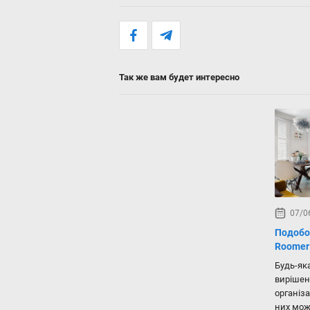
Так же вам будет интересно
07/0
Подобо
Roomer
Будь-як
вирішен
організ
них мож