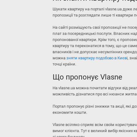
Шукати квартиру на порталі vlasne.ua дуже л
пропозиції та розглядати лише ті квартири п
На сайті розміщують свої пропозиції не пос
плат за посередницькі послуги. Власник над
пропонованої квартири. Крім того, є пропоз
квартиру та переконатися в тому, що це саме
власників і не допускає несумлінних орендод
можна
зняти квартиру подобово в Києв
і, зн
точці країни.
Що пропонує Vlasne
На vlasne.ua можна почитати відгуки від ре
можливість дізнатися про всі нюанси житла
Портал пропонує різні знижки та акції, які 
економити кошти.
Vlasne всіляко сприяє всім своїм користувача
вимог клієнта. Тут є великий вибір якісних 
зі свого бюджету.