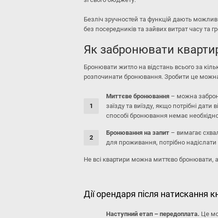
Безліч зручностей та функцій дають можлив
без посередників та зайвих витрат часу та г
Як забронювати квартир
Бронювати житло на відстань всього за кільк
розпочинати бронювання. Зробити це можна 
Миттєве бронювання
– можна заброн
заїзду та виїзду, якщо потрібні дати
способі бронювання немає необхіднос
Бронювання на запит
– вимагає схва
для проживання, потрібно надіслати з
Не всі квартири можна миттєво бронювати, а 
Дії орендаря після натискання 
Наступний етап – передоплата.
Це мо