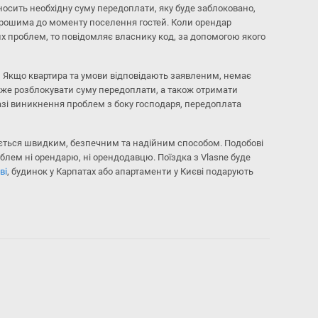
носить необхідну суму передоплати, яку буде заблоковано,
рошима до моменту поселення гостей. Коли орендар
х проблем, то повідомляє власнику код, за допомогою якого
.
Якщо квартира та умови відповідають заявленим, немає
оже розблокувати суму передоплати, а також отримати
азі виникнення проблем з боку господаря, передоплата
ається швидким, безпечним та надійним способом. Подобові
лем ні орендарю, ні орендодавцю. Поїздка з Vlasne буде
ві
, будинок у Карпатах або апартаменти у Києві подарують