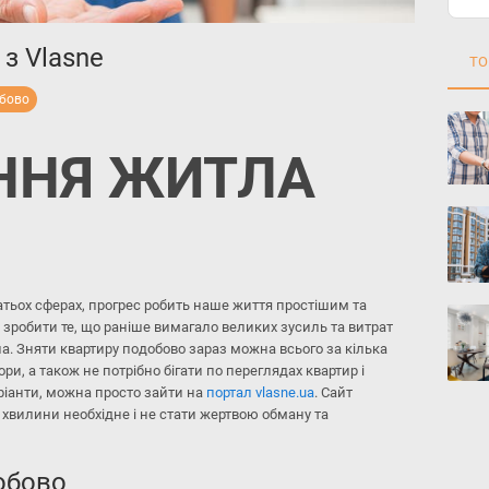
з Vlasne
ТО
обово
ННЯ ЖИТЛА
атьох сферах, прогрес робить наше життя простішим та
зробити те, що раніше вимагало великих зусиль та витрат
ла. Зняти квартиру подобово зараз можна всього за кілька
ори, а також не потрібно бігати по переглядах квартир і
ріанти, можна просто зайти на
портал vlasne.ua
. Сайт
 хвилини необхідне і не стати жертвою обману та
обово