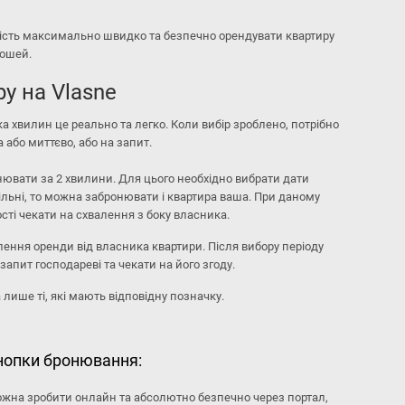
ість максимально швидко та безпечно орендувати квартиру
рошей.
у на Vlasne
а хвилин це реально та легко. Коли вибір зроблено, потрібно
або миттєво, або на запит.
ювати за 2 хвилини. Для цього необхідно вибрати дати
 вільні, то можна забронювати і квартира ваша. При даному
ті чекати на схвалення з боку власника.
лення оренди від власника квартири. Після вибору періоду
апит господареві та чекати на його згоду.
лише ті, які мають відповідну позначку.
кнопки бронювання:
жна зробити онлайн та абсолютно безпечно через портал,