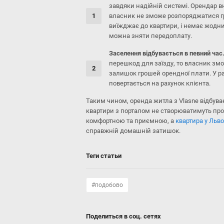
завдяки надійній системі. Орендар в
власник не зможе розпоряджатися г
виїжджає до квартири, і немає жодни
можна зняти передоплату.
Заселення відбувається в певний час
перешкод для заїзду, то власник зм
залишок грошей орендної плати. У р
повертається на рахунок клієнта.
Таким чином, оренда житла з Vlasne відбув
квартири з порталом не створюватимуть проб
комфортною та приємною, а
квартира у Льво
справжній домашній затишок.
Теги статьи
#подобово
Поделиться в соц. сетях