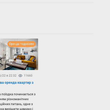
Оренда подобово
6/22 в 22:32
11660
ва оренда квартир з
а поїздка починається з
ням різноманітних
аційних питань, одне з
на вирішити швидко і